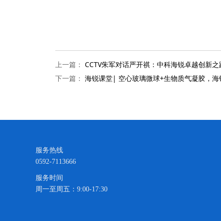
上一篇：
CCTV朱军对话严开祺：中科海锐卓越创新
下一篇：
海锐课堂| 空心玻璃微球+生物质气凝胶，
服务热线
0592-7113666
服务时间
周一至周五：9:00-17:30