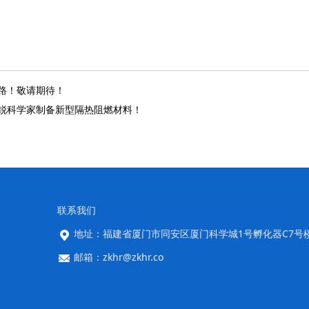
之路！敬请期待！
海锐科学家制备新型隔热阻燃材料！
联系我们
地址：福建省厦门市同安区厦门科学城1号孵化器C7号
邮箱：zkhr@zkhr.co