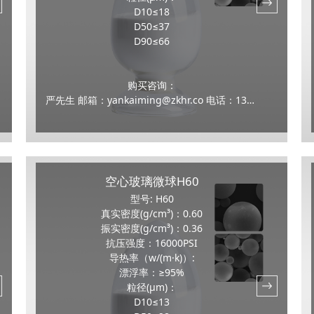
D10≤18
D50≤37
D90≤66
购买咨询：
严先生 邮箱：yankaiming@zkhr.co 电话：13159100070
空心玻璃微球H60
型号: H60
真实密度(g/cm³)：0.60
振实密度(g/cm³)：0.36
抗压强度：16000PSI
导热率（w/(m·k)）:
漂浮率：≥95%
粒径(μm)：
D10≤13