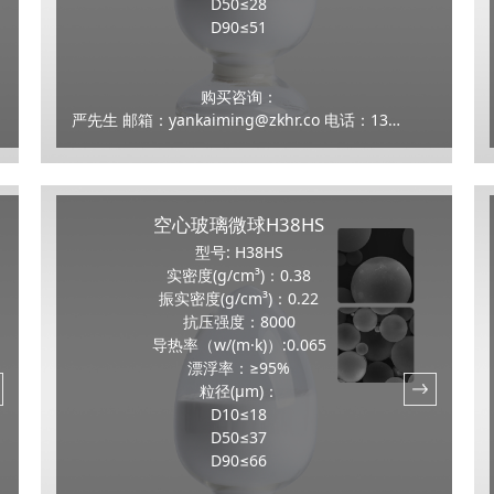
D50≤28
D90≤51
购买咨询：
严先生 邮箱：yankaiming@zkhr.co 电话：13159100070
空心玻璃微球H38HS
型号: H38HS
实密度(g/cm³)：0.38
振实密度(g/cm³)：0.22
抗压强度：8000
导热率（w/(m·k)）:0.065
漂浮率：≥95%
粒径(μm)：
D10≤18
D50≤37
D90≤66