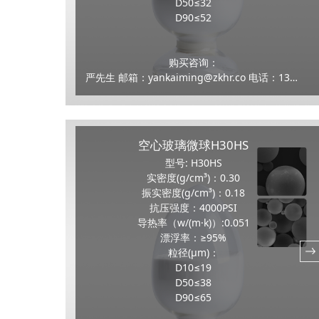
D50≤32
D90≤52
购买咨询：
严先生 邮箱：yankaiming@zkhr.co 电话：13159100070
空心玻璃微球H30HS
型号: H30HS
实密度(g/cm³)：0.30
振实密度(g/cm³)：0.18
抗压强度：4000PSI
导热率（w/(m·k)）:0.051
漂浮率：≥95%
粒径(μm)：
D10≤19
D50≤38
D90≤65