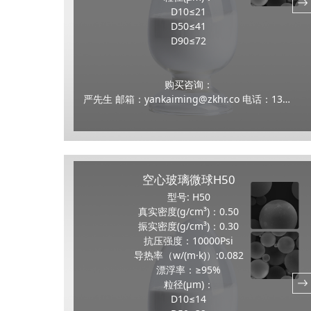
D10≤21
D50≤41
D90≤72
购买咨询：
严先生 邮箱：yankaiming@zkhr.co 电话：13159100070
空心玻璃微球H50
型号: H50
真实密度(g/cm³)：0.50
振实密度(g/cm³)：0.30
抗压强度：10000Psi
导热率（w/(m·k)）:0.082
漂浮率：≥95%
粒径(μm)：
D10≤14