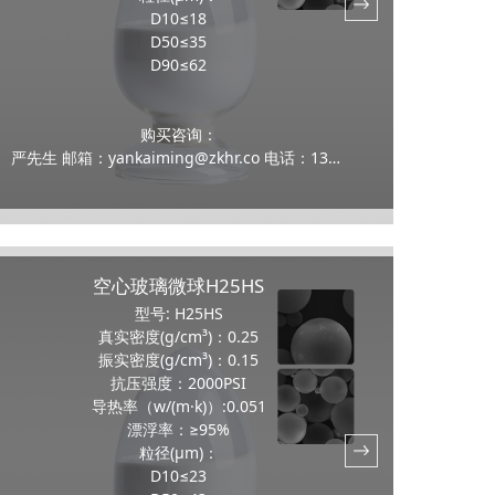
D10≤18
D50≤35
D90≤62
购买咨询：
严先生 邮箱：yankaiming@zkhr.co 电话：13159100070
空心玻璃微球H25HS
型号: H25HS
真实密度(g/cm³)：0.25
振实密度(g/cm³)：0.15
抗压强度：2000PSI
导热率（w/(m·k)）:0.051
漂浮率：≥95%
粒径(μm)：
D10≤23