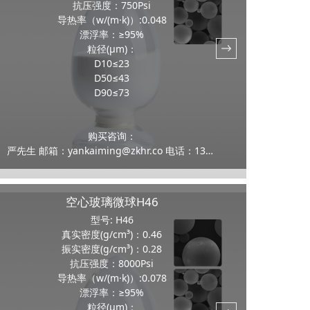
抗压强度：750Psi
导热率（w/(m·k)）:0.048
漂浮率：≥95%
粒径(μm)：
D10≤23
D50≤43
D90≤73
购买咨询：
严先生 邮箱：yankaiming@zkhr.co 电话：13159100070
空心玻璃微球H46
型号: H46
真实密度(g/cm³)：0.46
振实密度(g/cm³)：0.28
抗压强度：8000Psi
导热率（w/(m·k)）:0.078
漂浮率：≥95%
粒径(μm)：