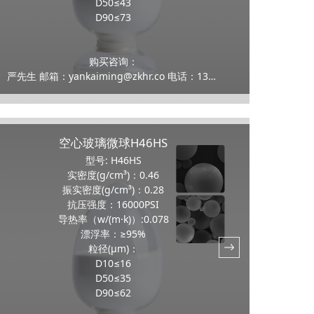
D50≤43
D90≤73
购买咨询：
严先生 邮箱：yankaiming@zkhr.co 电话：13159100070
空心玻璃微球H46HS
型号: H46HS
实密度(g/cm³)：0.46
振实密度(g/cm³)：0.28
抗压强度：16000PSI
导热率（w/(m·k)）:0.078
漂浮率：≥95%
粒径(μm)：
D10≤16
D50≤35
D90≤62