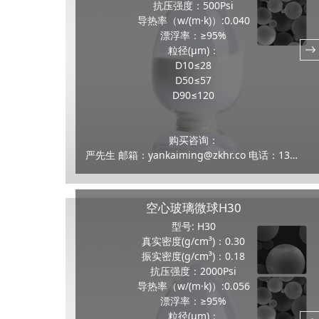
抗压强度：500Psi
导热率（w/(m·k)）:0.040
漂浮率：≥95%
粒径(μm)：
D10≤28
D50≤57
D90≤120
购买咨询：
严先生 邮箱：yankaiming@zkhr.co 电话：13159100070
空心玻璃微球H30
型号: H30
真实密度(g/cm³)：0.30
振实密度(g/cm³)：0.18
抗压强度：2000Psi
导热率（w/(m·k)）:0.056
漂浮率：≥95%
粒径(μm)：