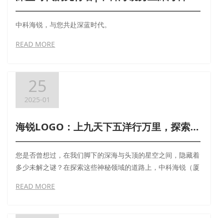
中科海锐，与您共赴深蓝时代。
READ MORE
25
2025-01
海锐LOGO：上九天下五洋行万里，探索边界，无限可能
您是否曾想过，在我们脚下的深海与头顶的星空之间，隐藏着
多少未解之谜？在探索这些神秘领域的道路上，中科海锐（厦
门）科技研究院有限公司（英文：OCEAN ELITE）专注于低
READ MORE
密度微球及其复合材料的深度研究，不仅解决了许多复杂的科
学难题，还通过独特的logo设计展示了对未来的无限期望。