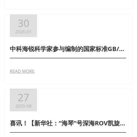
30
2026-01
中科海锐科学家参与编制的国家标准GB/T 45900-2025《载人潜水器用浮力材料和构件性能测试方法》开始实施
READ MORE
27
2025-08
喜讯！【新华社：“海琴”号深海ROV凯旋】中科海锐提供可靠浮力系统！