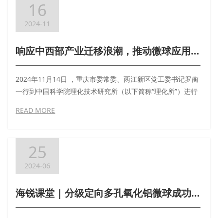
16
2024-11
响应中西部产业迁移浪潮，推动微球应用下游产业集群-重庆市市委常委罗蔺一行至北京考察中科海锐
2024年11月14日 ，重庆市委常委、两江新区党工委书记罗蔺
一行到中国科学院理化技术研究所（以下简称“理化所”）进行
微球新材料考察，并与理化所所长王雪松带领的理化所团队、
READ MORE
中科海锐团队举行座谈会。中科海锐首席科学家张敬杰、董事
长严开祺出席了会议，共同探讨中科海锐微球新材料中西部运
营中心及推动下游产业集群在重庆及两江的落地事宜。
25
2024-06
海锐课堂 | 分级定向多孔氧化铝微球成功制备