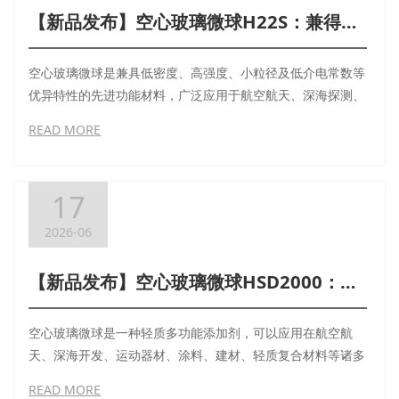
【新品发布】空心玻璃微球H22S：兼得低密度与细粒径，优异介电调节性能
空心玻璃微球是兼具低密度、高强度、小粒径及低介电常数等
优异特性的先进功能材料，广泛应用于航空航天、深海探测、
电子通信等前沿领域。然而，空心玻璃微球低密度与细粒径往
READ MORE
往难以兼顾，成为制约产品性能进一步提升的关键瓶颈。
17
2026-06
【新品发布】空心玻璃微球HSD2000：小尺寸低热导，价格低至12元/kg，超高性价比
空心玻璃微球是一种轻质多功能添加剂，可以应用在航空航
天、深海开发、运动器材、涂料、建材、轻质复合材料等诸多
领域。
READ MORE