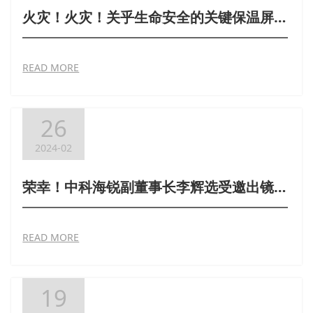
火灾！火灾！关乎生命安全的关键保温屏障|海锐利器
READ MORE
26
2024-02
荣幸！中科海锐副董事长李辉选受邀出镜，亮相央视焦点访谈!
READ MORE
19