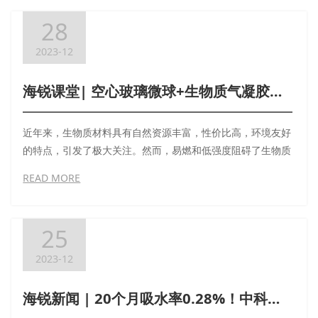
28
2023-12
海锐课堂| 空心玻璃微球+生物质气凝胶，海锐科学家制备新型隔热阻燃材料！
近年来，生物质材料具有自然资源丰富，性价比高，环境友好
的特点，引发了极大关注。然而，易燃和低强度阻碍了生物质
气凝胶作为隔热材料的实际应用。为此，中科海锐科学家团队
READ MORE
研制了生物质气凝胶/空心玻璃微球复合材料，推动生物质保
温材料向实际应用发展。
25
2023-12
海锐新闻 | 20个月吸水率0.28%！中科海锐浮力材料完成6000米海底长期驻留实验！