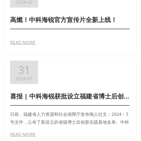
2024-02
高燃！中科海锐官方宣传片全新上线！
READ MORE
31
2024-01
喜报 | 中科海锐获批设立福建省博士后创新实践基地
日前，福建省人力资源和社会保障厅发布闽人社文﹝2024﹞5
号文件，公布了新设立的省级博士后创新实践基地名单。中科
海锐（厦门）科技研究院有限公司凭借研发创新实力和高层次
READ MORE
人才的培育优势荣列其中（全省共44家）。